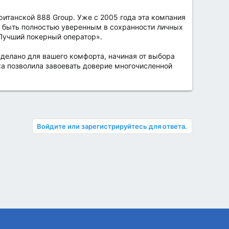
ританской 888 Group. Уже с 2005 года эта компания
о быть полностью уверенным в сохранности личных
«Лучший покерный оператор».
сделано для вашего комфорта, начиная от выбора
а позволила завоевать доверие многочисленной
Войдите или зарегистрируйтесь для ответа.