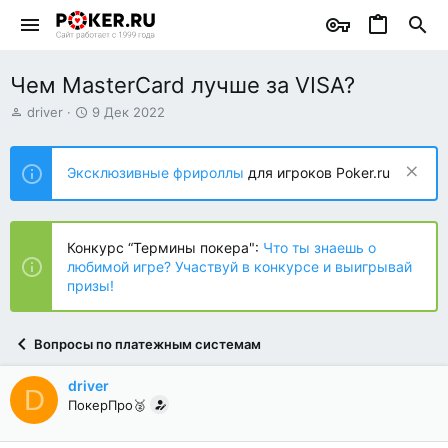
Чем MasterCard лучше за VISA?
А
Д
driver
9 Дек 2022
в
а
т
т
о
а
Эксклюзивные фрироллы
для игроков Poker.ru
р
н
т
а
е
ч
м
а
Конкурс “Термины покера":
Что ты знаешь о
ы
л
любимой игре? Участвуй в конкурсе и выигрывай
а
призы!
Вопросы по платежным системам
driver
D
ПокерПро🥈