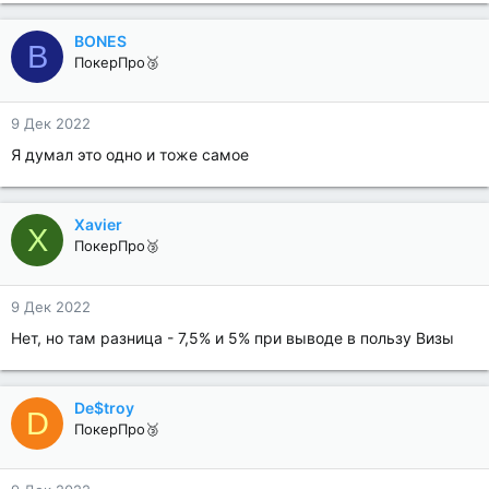
BONES
B
ПокерПро🥉
9 Дек 2022
Я думал это одно и тоже самое
Xavier
X
ПокерПро🥉
9 Дек 2022
Нет, но там разница - 7,5% и 5% при выводе в пользу Визы
De$troy
D
ПокерПро🥉