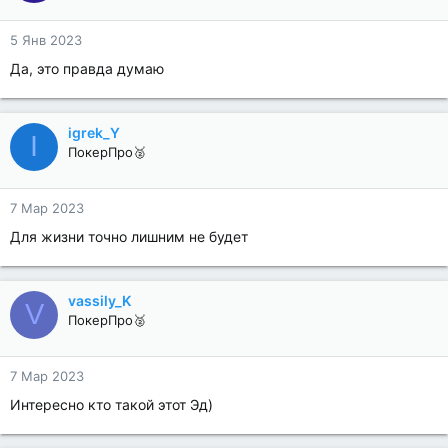
5 Янв 2023
Да, это правда думаю
igrek_Y
I
ПокерПро🥈
7 Мар 2023
Для жизни точно лишним не будет
vassily_K
V
ПокерПро🥈
7 Мар 2023
Интересно кто такой этот Эд)