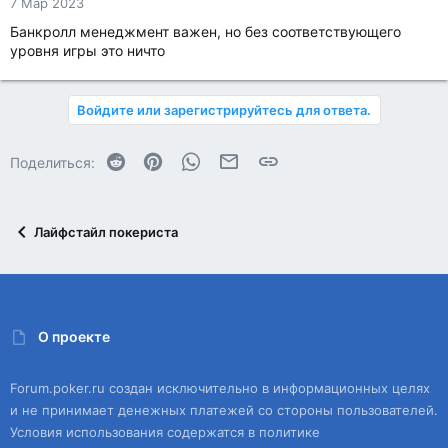
7 Мар 2023
Банкролл менеджмент важен, но без соответствующего
уровня игры это ничто
Войдите или зарегистрируйтесь для ответа.
Reddit
Pinterest
WhatsApp
Электронная почта
Ссылка
Поделиться:
Лайфстайл покериста
О проекте
Forum.poker.ru создан исключительно в информационных целях
и не принимает денежных платежей со стороны пользователей.
Условия использования содержатся в политике