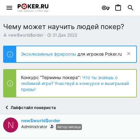
Чему может научить людей покер?
А
Д
new$world$order
31 Дек 2022
в
а
т
т
о
а
Эксклюзивные фрироллы
для игроков Poker.ru
р
н
т
а
е
ч
м
а
Конкурс “Термины покера":
Что ты знаешь о
ы
л
любимой игре? Участвуй в конкурсе и выигрывай
а
призы!
Лайфстайл покериста
new$world$order
N
Administrator
Автор месяца