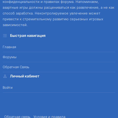
конфиденциальности и правилах форума. Напоминаем,
азартные игры должны расцениваться как развлечение, а не как
способ заработка. Неконтролируемое увлечение может
привести к стремительному развитию серьезных игровых
зависимостей.
Быстрая навигация
Главная
Форумы
Обратная Связь
Личный кабинет
Войти
Обратная связь
Условия и правила