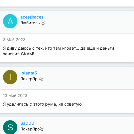
aces@aces
A
Любитель 🥇
3 Май 2023
Я диву даюсь с тех, кто там играет... да еще и деньги
заносит. СКАМ!
Iolanta5
I
ПокерПро🥈
13 Май 2023
Я удалилась с этого рума, не советую
SaDDD
S
ПокерПро🥉