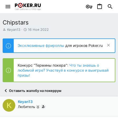
Chipstars
А
Д
Keyan13
16 Ноя 2022
в
а
т
т
о
а
Эксклюзивные фрироллы
для игроков Poker.ru
р
н
т
а
е
ч
м
а
Конкурс “Термины покера":
Что ты знаешь о
ы
л
любимой игре? Участвуй в конкурсе и выигрывай
а
призы!
Оставить жалобу на покеррум
Keyan13
K
Любитель 🥈