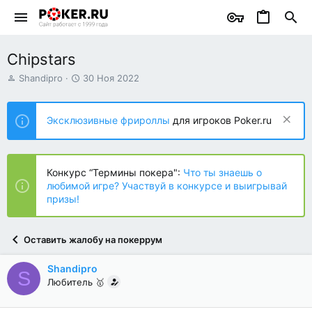
Chipstars
А
Д
Shandipro
30 Ноя 2022
в
а
т
т
о
а
Эксклюзивные фрироллы
для игроков Poker.ru
р
н
т
а
е
ч
м
а
Конкурс “Термины покера":
Что ты знаешь о
ы
л
любимой игре? Участвуй в конкурсе и выигрывай
а
призы!
Оставить жалобу на покеррум
Shandipro
S
Любитель 🥇