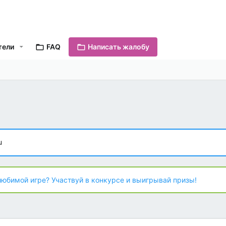
тели
FAQ
Написать жалобу
u
любимой игре? Участвуй в конкурсе и выигрывай призы!