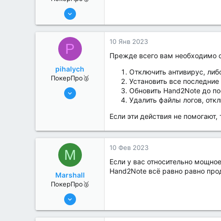
8 Июн 2022
364
1
10 Янв 2023
P
Прежде всего вам необходимо 
pihalych
Отключить антивирус, либ
ПокерПро🥈
Установить все последние
6 Июн 2022
Обновить Hand2Note до п
Удалить файлы логов, отк
314
1
Если эти действия не помогают,
10 Фев 2023
M
Если у вас относительно мощно
Hand2Note всё равно равно про
Marshall
ПокерПро🥈
17 Авг 2022
259
0