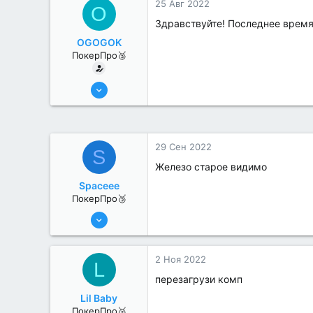
25 Авг 2022
O
Здравствуйте! Последнее время
OGOGOK
ПокерПро🥈
11 Авг 2022
251
1
29 Сен 2022
S
Железо старое видимо
Spaceee
ПокерПро🥉
11 Авг 2022
239
1
2 Ноя 2022
L
перезагрузи комп
Lil Baby
ПокерПро🥈