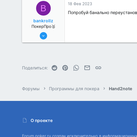
18 Фев 2023
B
Попробуй банально переустанов
bankrollz
ПокерПро🥈
8 Июн 2022
363
0
Reddit
Pinterest
WhatsApp
Электронная почта
Ссылка
Поделиться:
Форумы
Программы для покера
Hand2note
О проекте
Forum.poker.ru создан исключительно в информационны