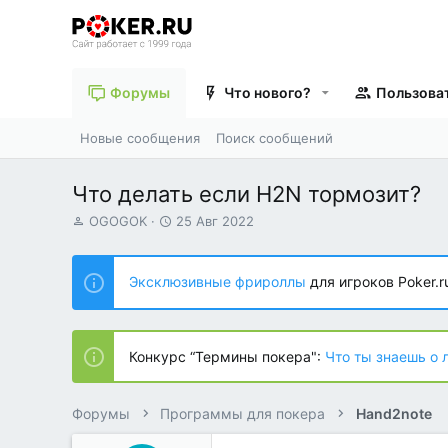
Форумы
Что нового?
Пользова
Новые сообщения
Поиск сообщений
Что делать если H2N тормозит?
А
Д
OGOGOK
25 Авг 2022
в
а
т
т
о
а
Эксклюзивные фрироллы
для игроков Poker.r
р
н
т
а
е
ч
м
а
Конкурс “Термины покера":
Что ты знаешь о 
ы
л
а
Форумы
Программы для покера
Hand2note