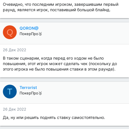
Очевидно, что последним игроком, завершившим первый
раунд, является игрок, поставивший большой блайнд.
QORON@
Q
ПокерПро🥉
26 Дек 2022
В таком сценарии, когда перед его ходом не было
повышения, этот игрок может сделать чек (поскольку до
этого игрока не было повышения ставки в этом раунде).
Terrorist
T
ПокерПро🥉
26 Дек 2022
Да, ну или решить поднять ставку самостоятельно.