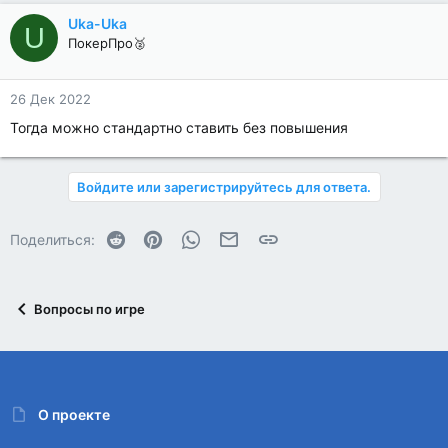
Uka-Uka
U
ПокерПро🥈
26 Дек 2022
Тогда можно стандартно ставить без повышения
Войдите или зарегистрируйтесь для ответа.
Reddit
Pinterest
WhatsApp
Электронная почта
Ссылка
Поделиться:
Вопросы по игре
О проекте