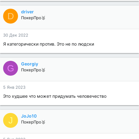
driver
D
ПокерПро🥈
30 Дек 2022
Я категорически против. Это не по людски
Georgiy
G
ПокерПро🥈
5 Янв 2023
Это худшее что может придумать человечество
JoJo10
J
ПокерПро🥈