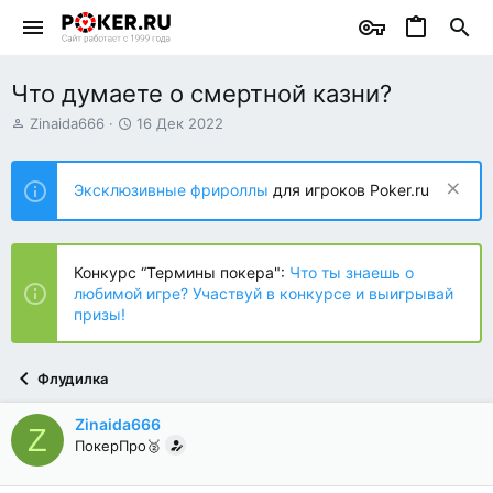
Что думаете о смертной казни?
А
Д
Zinaida666
16 Дек 2022
в
а
т
т
о
а
Эксклюзивные фрироллы
для игроков Poker.ru
р
н
т
а
е
ч
м
а
Конкурс “Термины покера":
Что ты знаешь о
ы
л
любимой игре? Участвуй в конкурсе и выигрывай
а
призы!
Флудилка
Zinaida666
Z
ПокерПро🥈