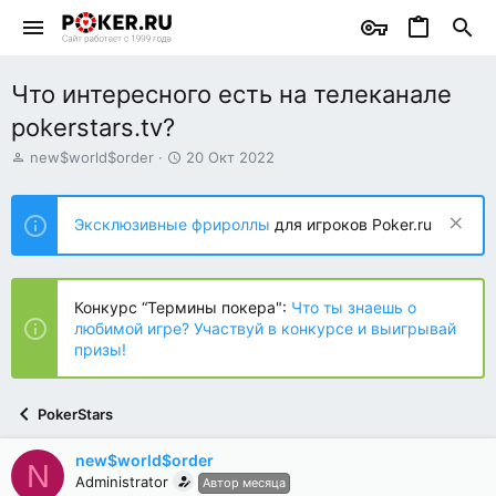
Что интересного есть на телеканале
pokerstars.tv?
А
Д
new$world$order
20 Окт 2022
в
а
т
т
о
а
Эксклюзивные фрироллы
для игроков Poker.ru
р
н
т
а
е
ч
м
а
Конкурс “Термины покера":
Что ты знаешь о
ы
л
любимой игре? Участвуй в конкурсе и выигрывай
а
призы!
PokerStars
new$world$order
N
Administrator
Автор месяца