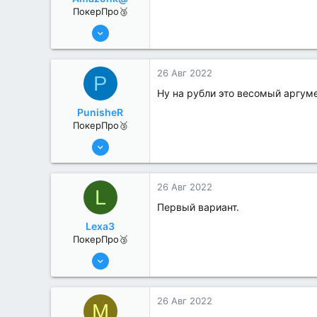
ПокерПро🥉
17 Авг 2022
192
0
26 Авг 2022
P
Ну на рубли это весомый аргум
PunisheR
ПокерПро🥉
17 Авг 2022
189
0
26 Авг 2022
L
Первый вариант.
Lexa3
ПокерПро🥉
17 Авг 2022
194
1
26 Авг 2022
M