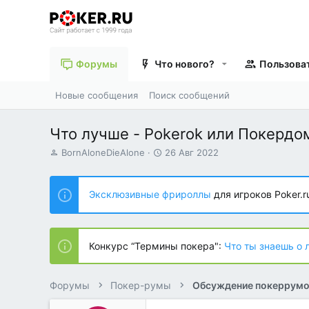
Форумы
Что нового?
Пользова
Новые сообщения
Поиск сообщений
Что лучше - Pokerok или Покердо
А
Д
BornAloneDieAlone
26 Авг 2022
в
а
т
т
о
а
Эксклюзивные фрироллы
для игроков Poker.r
р
н
т
а
е
ч
м
а
Конкурс “Термины покера":
Что ты знаешь о 
ы
л
а
Форумы
Покер-румы
Обсуждение покеррум