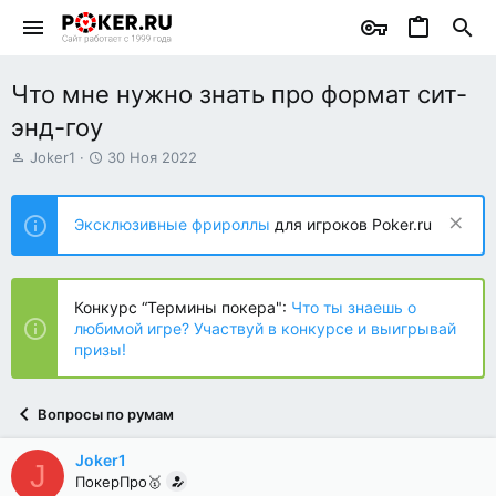
Что мне нужно знать про формат cит-
энд-гоу
А
Д
Joker1
30 Ноя 2022
в
а
т
т
о
а
Эксклюзивные фрироллы
для игроков Poker.ru
р
н
т
а
е
ч
м
а
Конкурс “Термины покера":
Что ты знаешь о
ы
л
любимой игре? Участвуй в конкурсе и выигрывай
а
призы!
Вопросы по румам
Joker1
J
ПокерПро🥇