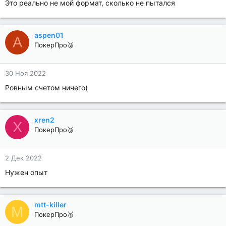
Это реально не мой формат, сколько не пытался
aspen01
A
ПокерПро🥈
30 Ноя 2022
Ровным счетом ничего)
xren2
X
ПокерПро🥉
2 Дек 2022
Нужен опыт
mtt-killer
M
ПокерПро🥈