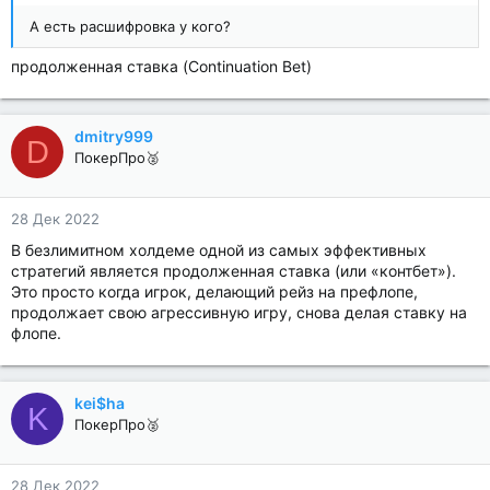
А есть расшифровка у кого?
продолженная ставка (Continuation Bet)
dmitry999
D
ПокерПро🥈
28 Дек 2022
В безлимитном холдеме одной из самых эффективных
стратегий является продолженная ставка (или «контбет»).
Это просто когда игрок, делающий рейз на префлопе,
продолжает свою агрессивную игру, снова делая ставку на
флопе.
kei$ha
K
ПокерПро🥈
28 Дек 2022