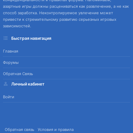
азартные игры должны расцениваться как развлечение, а не как
способ заработка. Неконтролируемое увлечение может
привести к стремительному развитию серьезных игровых
зависимостей.
Быстрая навигация
Главная
Форумы
Обратная Связь
Личный кабинет
Войти
Обратная связь
Условия и правила