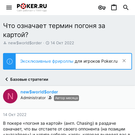
Что означает термин погоня за
картой?
А
Д
new$world$order
14 Окт 2022
в
а
т
т
о
а
Эксклюзивные фрироллы
для игроков Poker.ru
р
н
т
а
е
ч
Базовые стратегии
м
а
ы
л
а
new$world$order
N
Administrator
Автор месяца
14 Окт 2022
В покере «погоня за картой» (англ. Chasing) в раздаче
означает, что вы отстаете от своего оппонента (на позиции
«аутсайдер») и хотите собрать карту, которая выведет вас в