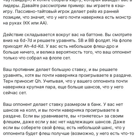
лидеры. Давайте рассмотрим пример: вы играете в кэш-
игру. Пассивно-тайтовый игрок делает рейз из ранней
позиции, что значит, что у него почти наверняка есть монстр
на руках (КК или АА).
Действие складывается вокруг вас на баттоне. Вы смотрите
вниз на 6d-7d и решаете уравнять. SB и BB фолдят. На флопе
приходят Ah-4d-Kd. У вас есть небольшое флеш-дро и
больше ничего, и велика вероятность того, что ваш оппонент
только что собрал на флопе сет.
Ваш противник делает большую ставку, и вы решаете
уравнять, хотя вы почти наверняка проигрываете в раздаче.
Терн приносит Qh. Учитывая, что у вашего оппонента почти
наверняка крупная пара, еще больше шансов, что у него
сейчас сет.
Ваш оппонент делает ставку размером в банк. У вас нет
шансов на колл, и вы почти наверняка проигрываете в
раздаче. Если вы уравниваете, вы «гоняетесь» за своим
флешем, даже если у вас нет надлежащих шансов. Даже
если вы соберете свой флеш, есть небольшой шанс, что у
оппонента будет флеш получше (возможно, у него есть что-то