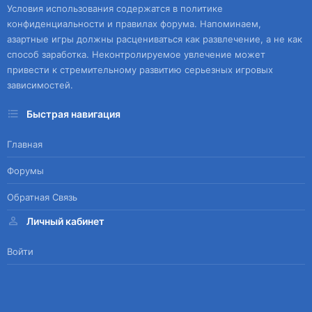
Условия использования содержатся в политике
конфиденциальности и правилах форума. Напоминаем,
азартные игры должны расцениваться как развлечение, а не как
способ заработка. Неконтролируемое увлечение может
привести к стремительному развитию серьезных игровых
зависимостей.
Быстрая навигация
Главная
Форумы
Обратная Связь
Личный кабинет
Войти