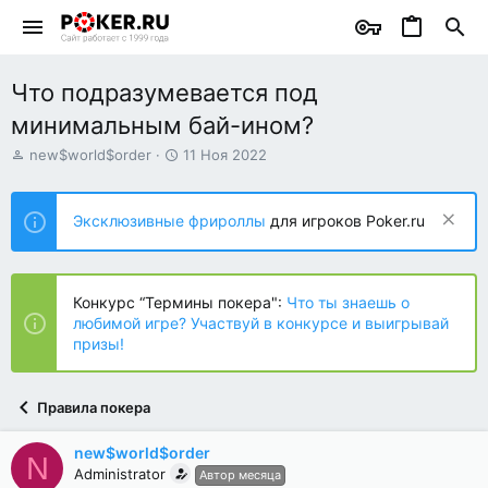
Что подразумевается под
минимальным бай-ином?
А
Д
new$world$order
11 Ноя 2022
в
а
т
т
о
а
Эксклюзивные фрироллы
для игроков Poker.ru
р
н
т
а
е
ч
м
а
Конкурс “Термины покера":
Что ты знаешь о
ы
л
любимой игре? Участвуй в конкурсе и выигрывай
а
призы!
Правила покера
new$world$order
N
Administrator
Автор месяца