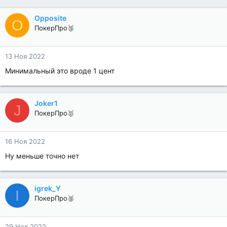
Opposite
O
ПокерПро🥉
13 Ноя 2022
Минимальный это вроде 1 цент
Joker1
J
ПокерПро🥇
16 Ноя 2022
Ну меньше точно нет
igrek_Y
I
ПокерПро🥈
29 Ноя 2022