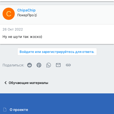
ChipaChip
C
ПокерПро🥇
26 Окт 2022
Ну не шути так жоско)
Войдите или зарегистрируйтесь для ответа.
Reddit
Pinterest
WhatsApp
Электронная почта
Ссылка
Поделиться:
Обучающие материалы
О проекте