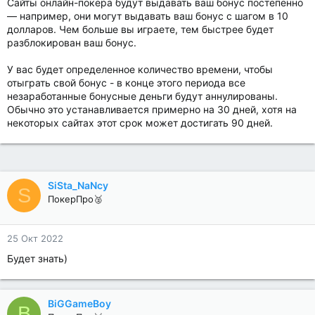
Сайты онлайн-покера будут выдавать ваш бонус постепенно
— например, они могут выдавать ваш бонус с шагом в 10
долларов. Чем больше вы играете, тем быстрее будет
разблокирован ваш бонус.
У вас будет определенное количество времени, чтобы
отыграть свой бонус - в конце этого периода все
незаработанные бонусные деньги будут аннулированы.
Обычно это устанавливается примерно на 30 дней, хотя на
некоторых сайтах этот срок может достигать 90 дней.
SiSta_NaNcy
S
ПокерПро🥈
25 Окт 2022
Будет знать)
BiGGameBoy
B