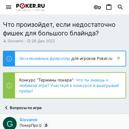
Что произойдет, если недостаточно
фишек для большого блайнда?
А
Д
Giovanni
26 Дек 2022
в
а
т
т
о
а
Эксклюзивные фрироллы
для игроков Poker.ru
р
н
т
а
е
ч
м
а
Конкурс “Термины покера":
Что ты знаешь о
ы
л
любимой игре? Участвуй в конкурсе и выигрывай
а
призы!
Вопросы по игре
Giovanni
G
ПокерПро🥇