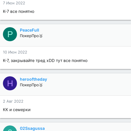
7 Июн 2022
К-7 все понятно
PeaceFull
P
ПокерПро🥈
10 Июн 2022
К-7, закрывайте тред xDD тут все понятно
herooftheday
H
ПокерПро🥈
2 Авг 2022
КК и семерки
02Ssagussa