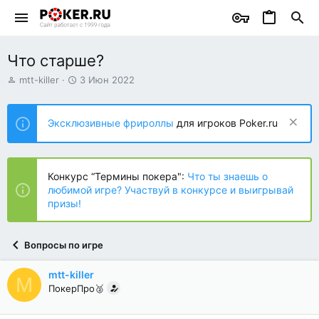
Что старше?
А
Д
mtt-killer
3 Июн 2022
в
а
т
т
о
а
Эксклюзивные фрироллы
для игроков Poker.ru
р
н
т
а
е
ч
м
а
Конкурс “Термины покера":
Что ты знаешь о
ы
л
любимой игре? Участвуй в конкурсе и выигрывай
а
призы!
Вопросы по игре
mtt-killer
M
ПокерПро🥈