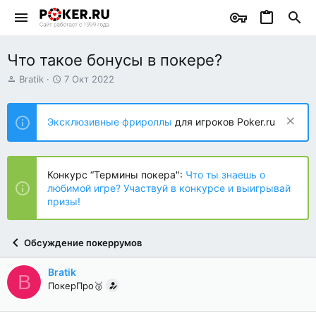
Что такое бонусы в покере?
А
Д
Bratik
7 Окт 2022
в
а
т
т
о
а
Эксклюзивные фрироллы
для игроков Poker.ru
р
н
т
а
е
ч
м
а
Конкурс “Термины покера":
Что ты знаешь о
ы
л
любимой игре? Участвуй в конкурсе и выигрывай
а
призы!
Обсуждение покеррумов
Bratik
B
ПокерПро🥉