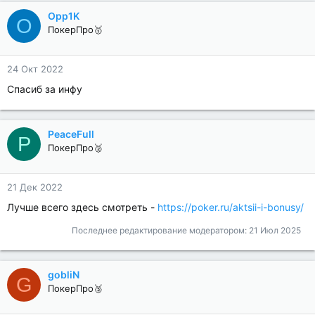
Opp1K
O
ПокерПро🥇
24 Окт 2022
Спасиб за инфу
PeaceFull
P
ПокерПро🥈
21 Дек 2022
Лучше всего здесь смотреть -
https://poker.ru/aktsii-i-bonusy/
Последнее редактирование модератором:
21 Июл 2025
gobliN
G
ПокерПро🥈