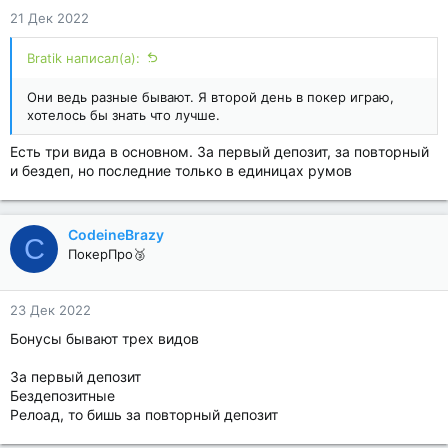
21 Дек 2022
Bratik написал(а):
Они ведь разные бывают. Я второй день в покер играю,
хотелось бы знать что лучше.
Есть три вида в основном. За первый депозит, за повторный
и бездеп, но последние только в единицах румов
CodeineBrazy
C
ПокерПро🥉
23 Дек 2022
Бонусы бывают трех видов
За первый депозит
Бездепозитные
Релоад, то бишь за повторный депозит