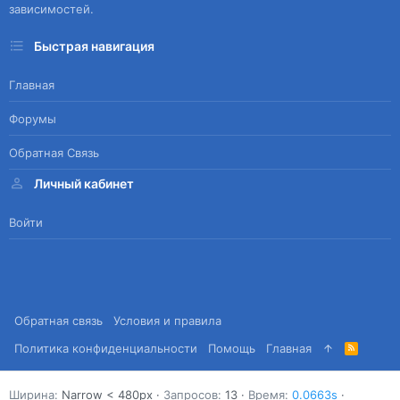
зависимостей.
Быстрая навигация
Главная
Форумы
Обратная Связь
Личный кабинет
Войти
Обратная связь
Условия и правила
Политика конфиденциальности
Помощь
Главная
R
S
S
Ширина
Запросов
13
Время
0.0663s