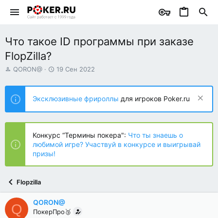
Что такое ID программы при заказе
FlopZilla?
А
Д
QORON@
19 Сен 2022
в
а
т
т
о
а
Эксклюзивные фрироллы
для игроков Poker.ru
р
н
т
а
е
ч
м
а
Конкурс “Термины покера":
Что ты знаешь о
ы
л
любимой игре? Участвуй в конкурсе и выигрывай
а
призы!
Flopzilla
QORON@
Q
ПокерПро🥉