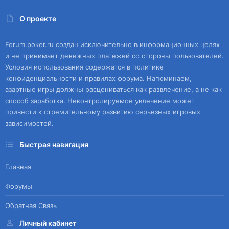
О проекте
Forum.poker.ru создан исключительно в информационных целях
и не принимает денежных платежей со стороны пользователей.
Условия использования содержатся в политике
конфиденциальности и правилах форума. Напоминаем,
азартные игры должны расцениваться как развлечение, а не как
способ заработка. Неконтролируемое увлечение может
привести к стремительному развитию серьезных игровых
зависимостей.
Быстрая навигация
Главная
Форумы
Обратная Связь
Личный кабинет