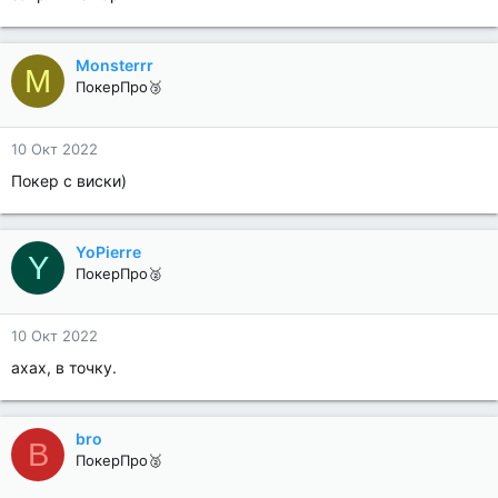
Monsterrr
M
ПокерПро🥉
10 Окт 2022
Покер с виски)
YoPierre
Y
ПокерПро🥈
10 Окт 2022
ахах, в точку.
bro
B
ПокерПро🥈