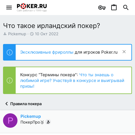
Что такое ирландский покер?
А
Д
Pickemup
10 Окт 2022
в
а
т
т
о
а
Эксклюзивные фрироллы
для игроков Poker.ru
р
н
т
а
е
ч
м
а
Конкурс “Термины покера":
Что ты знаешь о
ы
л
любимой игре? Участвуй в конкурсе и выигрывай
а
призы!
Правила покера
Pickemup
P
ПокерПро🥉