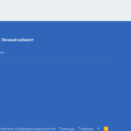
Личный кабинет
ти
олитика конфиденциальности
Помощь
Главная
R