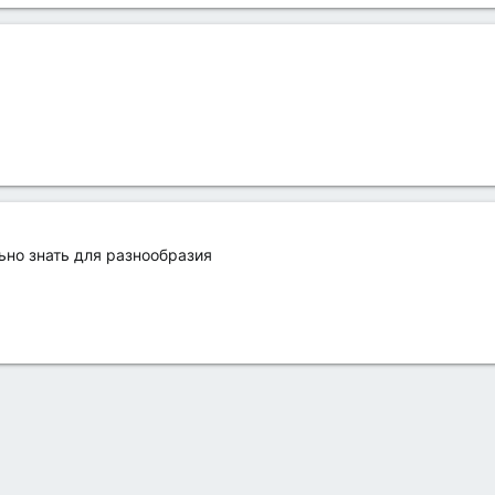
ьно знать для разнообразия