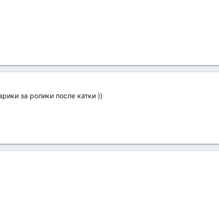
рики за ролики после катки ))