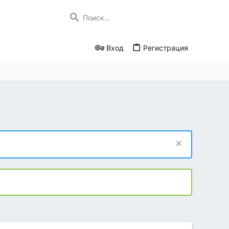
Вход
Регистрация