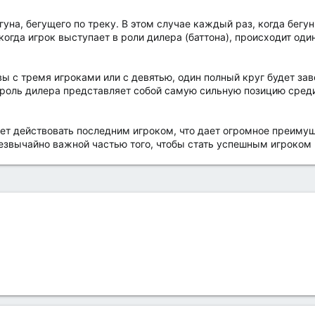
гуна, бегущего по треку. В этом случае каждый раз, когда бегу
огда игрок выступает в роли дилера (баттона), происходит один
 вы с тремя игроками или с девятью, один полный круг будет за
и роль дилера представляет собой самую сильную позицию сред
дет действовать последним игроком, что дает огромное преиму
езвычайно важной частью того, чтобы стать успешным игроком 