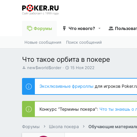
Форумы
Что нового?
Пользова
Новые сообщения
Поиск сообщений
Что такое орбита в покере
А
Д
new$world$order
15 Ноя 2022
в
а
т
т
о
а
Эксклюзивные фрироллы
для игроков Poker.r
р
н
т
а
е
ч
м
а
Конкурс “Термины покера":
Что ты знаешь о 
ы
л
а
Форумы
Школа покера
Обучающие материал