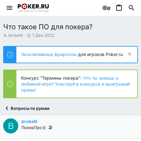
Что такое ПО для покера?
А
Д
brokeN
1 Дек 2022
в
а
т
т
о
а
Эксклюзивные фрироллы
для игроков Poker.ru
р
н
т
а
е
ч
м
а
Конкурс “Термины покера":
Что ты знаешь о
ы
л
любимой игре? Участвуй в конкурсе и выигрывай
а
призы!
Вопросы по румам
brokeN
B
ПокерПро🥉