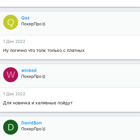
Qaz
Q
ПокерПро🥉
1 Дек 2022
Ну логично что толк только с платных
wicked
W
ПокерПро🥉
1 Дек 2022
Для новичка и халявные пойдут
David$on
D
ПокерПро🥉