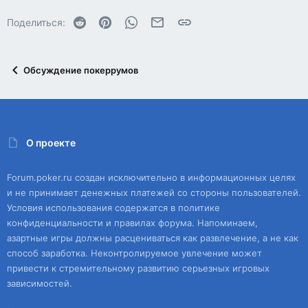
Reddit
Pinterest
WhatsApp
Электронная почта
Ссылка
Поделиться:
Обсуждение покеррумов
О проекте
Forum.poker.ru создан исключительно в информационных целях
и не принимает денежных платежей со стороны пользователей.
Условия использования содержатся в политике
конфиденциальности и правилах форума. Напоминаем,
азартные игры должны расцениваться как развлечение, а не как
способ заработка. Неконтролируемое увлечение может
привести к стремительному развитию серьезных игровых
зависимостей.