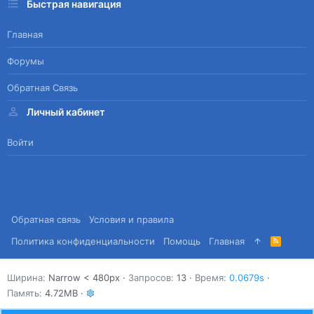
Быстрая навигация
Главная
Форумы
Обратная Связь
Личный кабинет
Войти
Обратная связь
Условия и правила
Политика конфиденциальности
Помощь
Главная
R
S
S
Ширина
Запросов
13
Время
0.0679s
Память
4.72MB