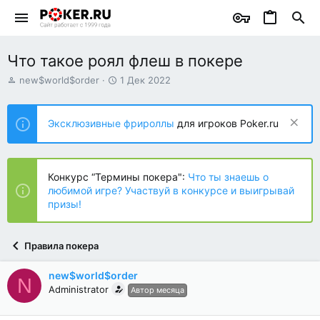
Что такое роял флеш в покере
А
Д
new$world$order
1 Дек 2022
в
а
т
т
о
а
Эксклюзивные фрироллы
для игроков Poker.ru
р
н
т
а
е
ч
м
а
Конкурс “Термины покера":
Что ты знаешь о
ы
л
любимой игре? Участвуй в конкурсе и выигрывай
а
призы!
Правила покера
new$world$order
N
Administrator
Автор месяца