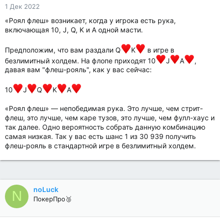
1 Дек 2022
«Роял флеш» возникает, когда у игрока есть рука,
включающая 10, J, Q, K и A одной масти.
Предположим, что вам раздали Q
K
в игре в
безлимитный холдем. На флопе приходят 10
J
A
,
давая вам "флеш-рояль", как у вас сейчас:
10
J
Q
K
A
«Роял флеш» — непобедимая рука. Это лучше, чем стрит-
флеш, это лучше, чем каре тузов, это лучше, чем фулл-хаус и
так далее. Одно вероятность собрать данную комбинацию
самая низкая. Так у вас есть шанс 1 из 30 939 получить
флеш-рояль в стандартной игре в безлимитный холдем.
noLuck
N
ПокерПро🥉