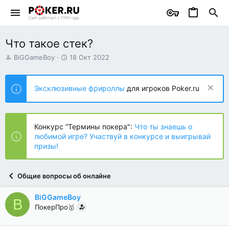
Что такое стек?
А
Д
BiGGameBoy
18 Окт 2022
в
а
т
т
о
а
Эксклюзивные фрироллы
для игроков Poker.ru
р
н
т
а
е
ч
м
а
Конкурс “Термины покера":
Что ты знаешь о
ы
л
любимой игре? Участвуй в конкурсе и выигрывай
а
призы!
Общие вопросы об онлайне
BiGGameBoy
B
ПокерПро🥇