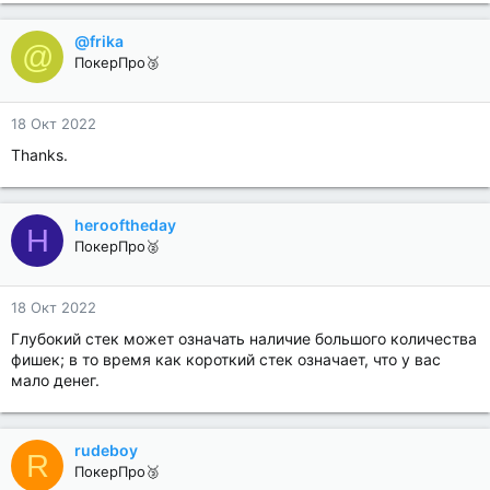
@frika
@
ПокерПро🥉
18 Окт 2022
Thanks.
herooftheday
H
ПокерПро🥈
18 Окт 2022
Глубокий стек может означать наличие большого количества
фишек; в то время как короткий стек означает, что у вас
мало денег.
rudeboy
R
ПокерПро🥉