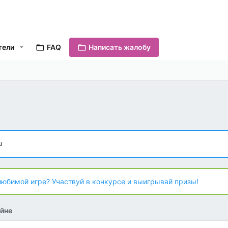
тели
FAQ
Написать жалобу
u
любимой игре? Участвуй в конкурсе и выигрывай призы!
йне