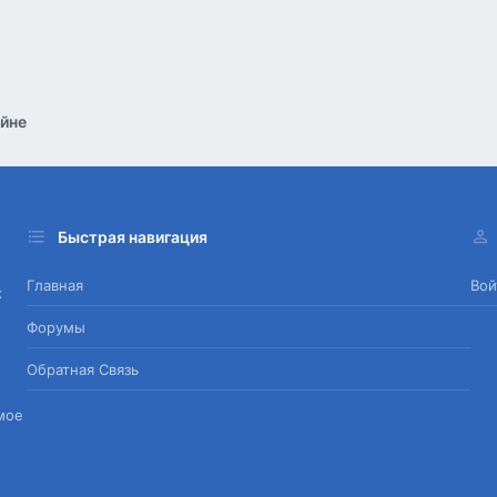
йне
Быстрая навигация
Главная
Вой
х
Форумы
Обратная Связь
мое