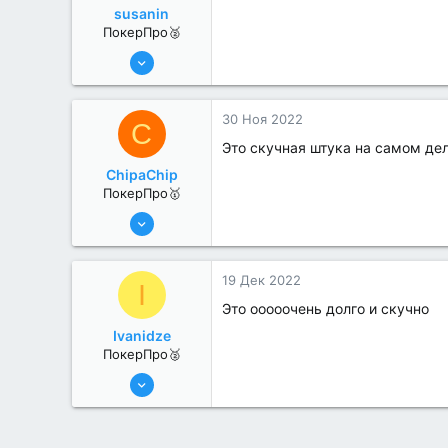
susanin
ПокерПро🥈
6 Июн 2022
330
1
30 Ноя 2022
C
Это скучная штука на самом де
ChipaChip
ПокерПро🥇
8 Июн 2022
479
2
19 Дек 2022
I
Это ооооочень долго и скучно
Ivanidze
ПокерПро🥈
25 Июл 2022
390
0