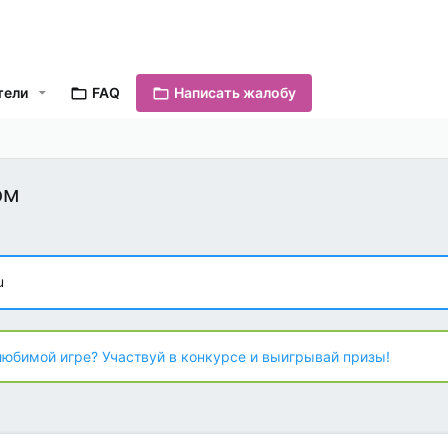
тели
FAQ
Написать жалобу
ом
u
любимой игре? Участвуй в конкурсе и выигрывай призы!