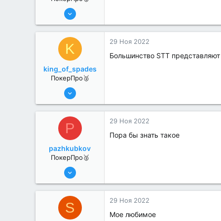
6 Июн 2022
281
0
29 Ноя 2022
K
Большинство STT представляют с
king_of_spades
ПокерПро🥈
6 Июн 2022
395
0
29 Ноя 2022
P
Пора бы знать такое
pazhkubkov
ПокерПро🥈
6 Июн 2022
287
0
29 Ноя 2022
S
Мое любимое