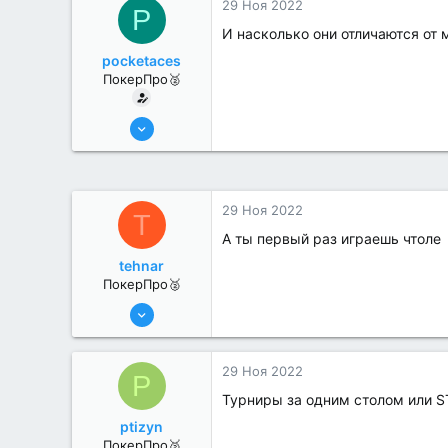
29 Ноя 2022
P
И насколько они отличаются от 
pocketaces
ПокерПро🥈
6 Июн 2022
386
3
29 Ноя 2022
T
А ты первый раз играешь чтоле
tehnar
ПокерПро🥈
6 Июн 2022
341
1
29 Ноя 2022
P
Турниры за одним столом или S
ptizyn
ПокерПро🥈