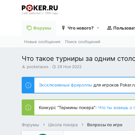
Форумы
Что нового?
Пользова
Новые сообщения
Поиск сообщений
Что такое турниры за одним стол
А
Д
pocketaces
29 Ноя 2022
в
а
т
т
о
а
Эксклюзивные фрироллы
для игроков Poker.r
р
н
т
а
е
ч
м
а
Конкурс “Термины покера":
Что ты знаешь о 
ы
л
а
Форумы
Школа покера
Вопросы по игре