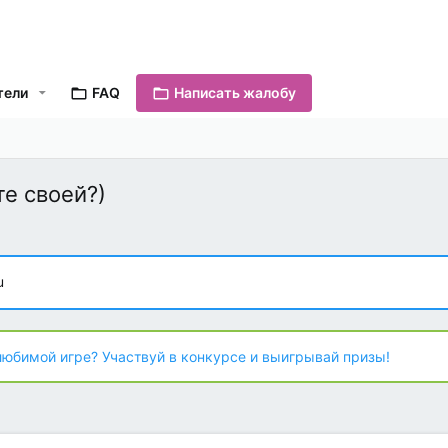
тели
FAQ
Написать жалобу
те своей?)
u
любимой игре? Участвуй в конкурсе и выигрывай призы!