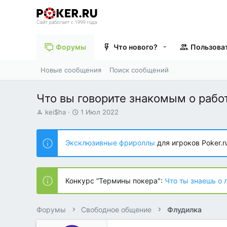
Форумы
Что нового?
Пользова
Новые сообщения
Поиск сообщений
Что вы говорите знакомым о рабо
А
Д
kei$ha
1 Июл 2022
в
а
т
т
о
а
Эксклюзивные фрироллы
для игроков Poker.r
р
н
т
а
е
ч
м
а
Конкурс “Термины покера":
Что ты знаешь о 
ы
л
а
Форумы
Свободное общение
Флудилка