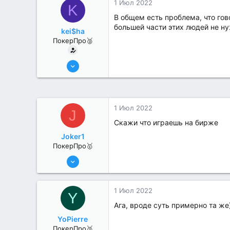
1 Июл 2022
K
В общем есть проблема, что гов
большей части этих людей не нуж
kei$ha
ПокерПро🥈
8 Июн 2022
395
0
1 Июл 2022
J
Скажи что играешь на бирже
Joker1
ПокерПро🥇
8 Июн 2022
455
1
1 Июл 2022
Y
Ага, вроде суть примерно та же
YoPierre
ПокерПро🥈