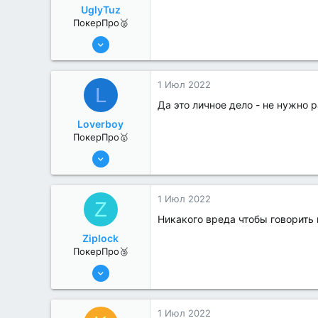
UglyTuz
ПокерПро🥈
13 Июн 2022
376
4
1 Июл 2022
L
Да это личное дело - не нужно 
Loverboy
ПокерПро🥇
8 Июн 2022
445
1
1 Июл 2022
Z
Никакого вреда чтобы говорить
Ziplock
ПокерПро🥈
13 Июн 2022
354
0
1 Июл 2022