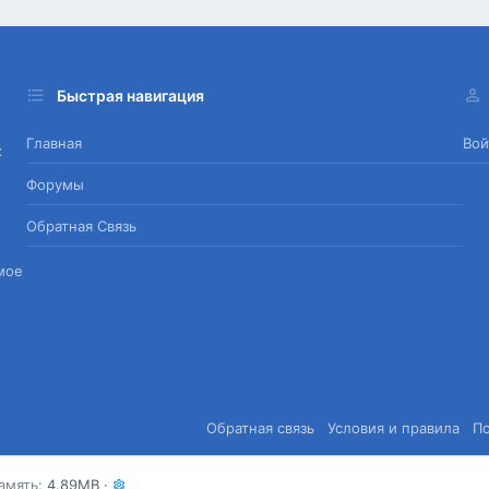
Быстрая навигация
Главная
Вой
х
Форумы
Обратная Связь
мое
Обратная связь
Условия и правила
П
амять
4.89MB