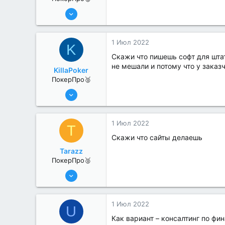
13 Июн 2022
357
0
1 Июл 2022
K
Cкажи что пишешь софт для штат
не мешали и потому что у заказ
KillaPoker
ПокерПро🥈
13 Июн 2022
384
0
1 Июл 2022
T
Скажи что сайты делаешь
Tarazz
ПокерПро🥈
13 Июн 2022
325
2
1 Июл 2022
U
Как вариант – консалтинг по фи