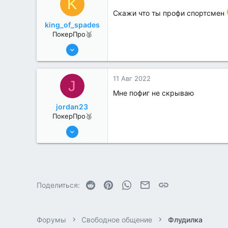
K
Скажи что ты профи спортсмен
king_of_spades
ПокерПро🥈
6 Июн 2022
395
0
11 Авг 2022
J
Мне пофиг не скрываю
jordan23
ПокерПро🥉
11 Авг 2022
215
3
Reddit
Pinterest
WhatsApp
Электронная почта
Ссылка
Поделиться:
Форумы
Свободное общение
Флудилка