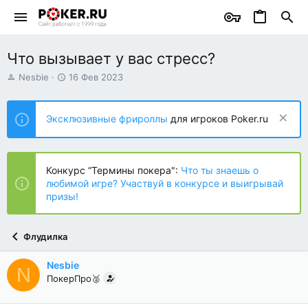
Что вызывает у вас стресс?
А
Д
Nesbie
16 Фев 2023
в
а
т
т
о
а
Эксклюзивные фрироллы
для игроков Poker.ru
р
н
т
а
е
ч
м
а
Конкурс “Термины покера":
Что ты знаешь о
ы
л
любимой игре? Участвуй в конкурсе и выигрывай
а
призы!
Флудилка
Nesbie
N
ПокерПро🥈