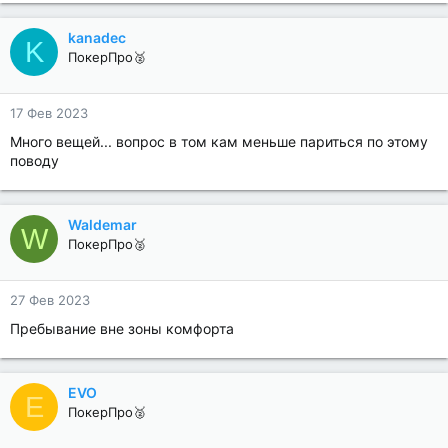
kanadec
K
ПокерПро🥈
17 Фев 2023
Много вещей... вопрос в том кам меньше париться по этому
поводу
Waldemar
W
ПокерПро🥈
27 Фев 2023
Пребывание вне зоны комфорта
EVO
E
ПокерПро🥈