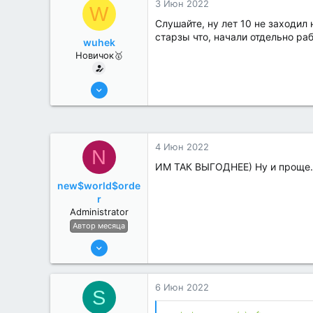
3 Июн 2022
W
Слушайте, ну лет 10 не заходил 
старзы что, начали отдельно ра
wuhek
Новичок🥇
2 Июн 2022
13
1
4 Июн 2022
N
ИМ ТАК ВЫГОДНЕЕ) Ну и проще.
new$world$orde
r
Administrator
Автор месяца
27 Май 2022
3,039
184
6 Июн 2022
S