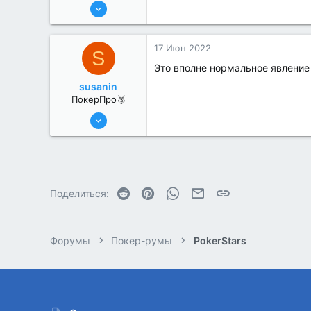
13 Июн 2022
263
1
17 Июн 2022
S
Это вполне нормальное явление
susanin
ПокерПро🥈
6 Июн 2022
330
1
Reddit
Pinterest
WhatsApp
Электронная почта
Ссылка
Поделиться:
Форумы
Покер-румы
PokerStars