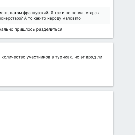
иент, потом французский. Я так и не понял, старзы
покерстарз? А то как-то народу маловато
анально пришлось разделиться.
оличество участников в туриках. но эт вряд ли