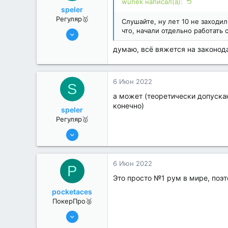
wuhek написал(а):
speler
Регуляр🥇
Слушайте, ну лет 10 не заходил
31 Май 2022
что, начали отдельно работать 
95
думаю, всё вяжется на законода
0
6 Июн 2022
S
а может (теоретически допуска
конечно)
speler
Регуляр🥇
31 Май 2022
95
0
6 Июн 2022
P
Это просто №1 рум в мире, поэт
pocketaces
ПокерПро🥈
6 Июн 2022
386