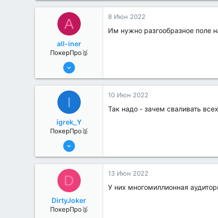
3
8 Июн 2022
A
Им нужно разгообразное поле на
all-iner
ПокерПро🥈
6 Июн 2022
320
1
10 Июн 2022
I
Так надо - зачем сваливать всех
igrek_Y
ПокерПро🥈
6 Июн 2022
352
2
13 Июн 2022
D
У них многомиллионная аудитор
DirtyJoker
ПокерПро🥈