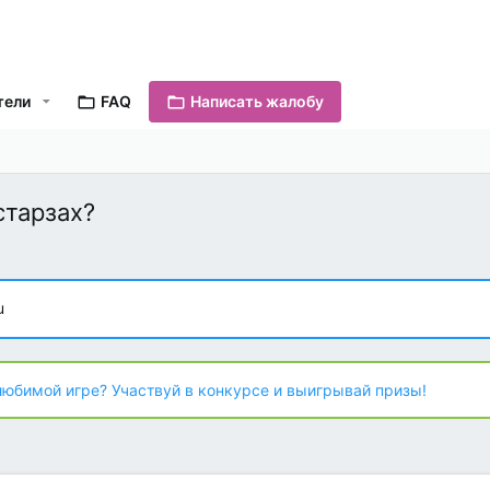
тели
FAQ
Написать жалобу
старзах?
u
любимой игре? Участвуй в конкурсе и выигрывай призы!