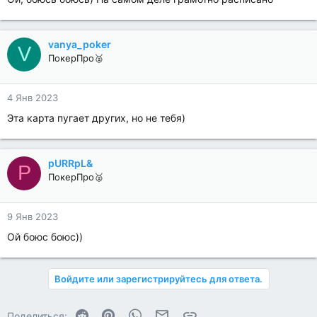
vanya_poker
V
ПокерПро🥈
4 Янв 2023
Эта карта пугает других, но не тебя)
pURRpL&
P
ПокерПро🥈
9 Янв 2023
Ой боюс боюс))
Войдите или зарегистрируйтесь для ответа.
Reddit
Pinterest
WhatsApp
Электронная почта
Ссылка
Поделиться: