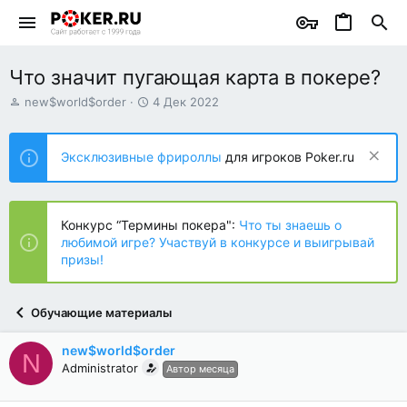
Что значит пугающая карта в покере?
А
Д
new$world$order
4 Дек 2022
в
а
т
т
о
а
Эксклюзивные фрироллы
для игроков Poker.ru
р
н
т
а
е
ч
м
а
Конкурс “Термины покера":
Что ты знаешь о
ы
л
любимой игре? Участвуй в конкурсе и выигрывай
а
призы!
Обучающие материалы
new$world$order
N
Administrator
Автор месяца