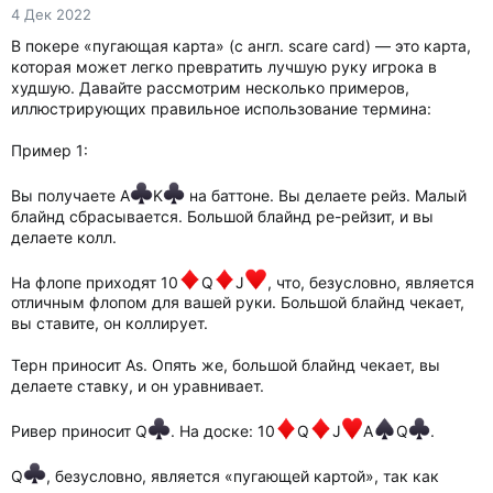
4 Дек 2022
В покере «пугающая карта» (с англ. scare card) — это карта,
которая может легко превратить лучшую руку игрока в
худшую. Давайте рассмотрим несколько примеров,
иллюстрирующих правильное использование термина:
Пример 1:
Вы получаете A
K
на баттоне. Вы делаете рейз. Малый
блайнд сбрасывается. Большой блайнд ре-рейзит, и вы
делаете колл.
На флопе приходят 10
Q
J
, что, безусловно, является
отличным флопом для вашей руки. Большой блайнд чекает,
вы ставите, он коллирует.
Терн приносит As. Опять же, большой блайнд чекает, вы
делаете ставку, и он уравнивает.
Ривер приносит Q
. На доске: 10
Q
J
A
Q
.
Q
, безусловно, является «пугающей картой», так как