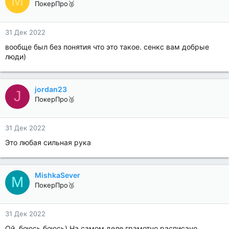
M
ПокерПро🥈
31 Дек 2022
вообще был без понятия что это такое. сенкс вам добрые
люди)
jordan23
J
ПокерПро🥉
31 Дек 2022
Это любая сильная рука
MishkaSever
M
ПокерПро🥉
31 Дек 2022
Ой, боюсь боюсь) На самом деле грамотно расписано