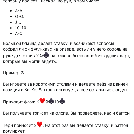
теперь у вас есть несколько рук, в том числе:
А-А.
Q-Q.
J-J.
10-10.
A-Q.
Большой блайнд делает ставку, и возникают вопросы:
собрал ли он фулл-хаус на ривере, есть ли у него король на
руке для стрита? Q
на ривере была одной из худших карт,
которые вы могли видеть.
Пример 2:
Вы играете за короткими столами и делаете рейз из ранней
позиции с Kd-Kc. Баттон коллирует, а все остальные фолдят.
Приходит флоп: K
9
10
.
Вы получаете топ-сет на флопе. Вы проверяете, как и баттон.
Терн приносит 2
. На этот раз вы делаете ставку, и баттон
коллирует.