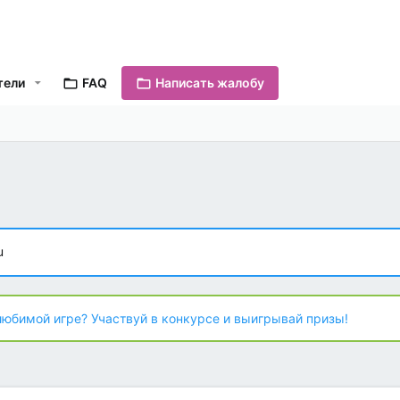
тели
FAQ
Написать жалобу
u
любимой игре? Участвуй в конкурсе и выигрывай призы!