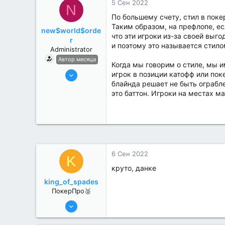
5 Сен 2022
N
По большему счету, стил в поке
Таким образом, на префлопе, ес
new$world$orde
что эти игроки из-за своей выг
r
и поэтому это называется стило
Administrator
Автор месяца
Когда мы говорим о стиле, мы и
27 Май 2022
игрок в позиции катофф или пок
блайнда решает не быть ограбле
3,039
это баттон. Игроки на местах м
184
6 Сен 2022
K
круто, данке
king_of_spades
ПокерПро🥈
6 Июн 2022
395