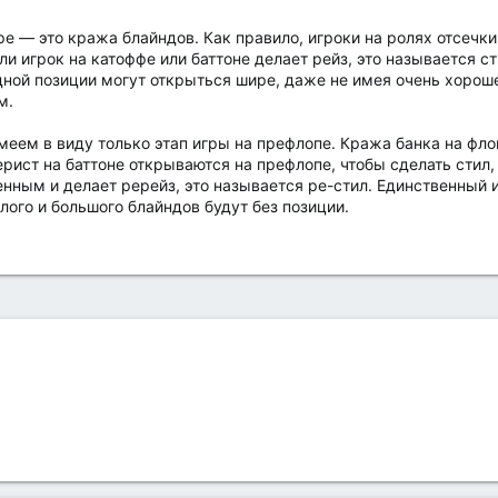
ре — это кража блайндов. Как правило, игроки на ролях отсечки
ли игрок на катоффе или баттоне делает рейз, это называется с
одной позиции могут открыться шире, даже не имея очень хороше
м.
меем в виду только этап игры на префлопе. Кража банка на флоп
ерист на баттоне открываются на префлопе, чтобы сделать стил
нным и делает ререйз, это называется ре-стил. Единственный 
алого и большого блайндов будут без позиции.