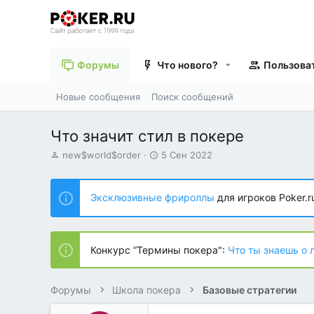
Форумы
Что нового?
Пользова
Новые сообщения
Поиск сообщений
Что значит стил в покере
А
Д
new$world$order
5 Сен 2022
в
а
т
т
о
а
Эксклюзивные фрироллы
для игроков Poker.r
р
н
т
а
е
ч
м
а
Конкурс “Термины покера":
Что ты знаешь о 
ы
л
а
Форумы
Школа покера
Базовые стратегии