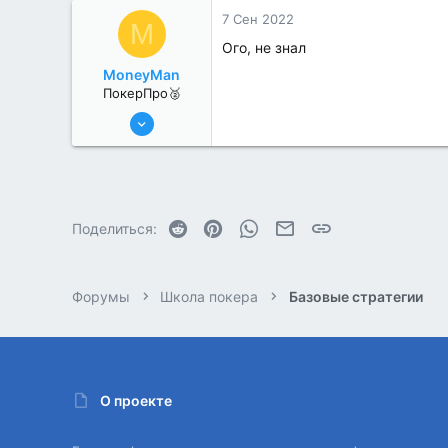
0
7 Сен 2022
M
Ого, не знал
MoneyMan
ПокерПро🥈
8 Июн 2022
285
4
Reddit
Pinterest
WhatsApp
Электронная почта
Ссылка
Поделиться:
Форумы
Школа покера
Базовые стратегии
О проекте