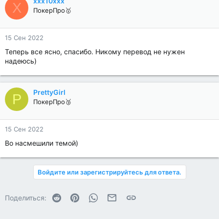
xxx10xxx
X
ПокерПро🥇
15 Сен 2022
Теперь все ясно, спасибо. Никому перевод не нужен
надеюсь)
PrettyGirl
P
ПокерПро🥉
15 Сен 2022
Во насмешили темой)
Войдите или зарегистрируйтесь для ответа.
Reddit
Pinterest
WhatsApp
Электронная почта
Ссылка
Поделиться: