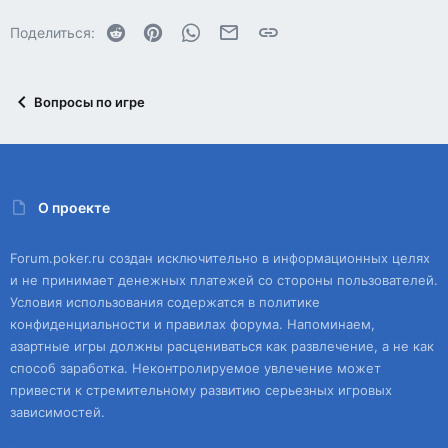
Reddit
Pinterest
WhatsApp
Электронная почта
Ссылка
Поделиться:
Вопросы по игре
О проекте
Forum.poker.ru создан исключительно в информационных целях
и не принимает денежных платежей со стороны пользователей.
Условия использования содержатся в политике
конфиденциальности и правилах форума. Напоминаем,
азартные игры должны расцениваться как развлечение, а не как
способ заработка. Неконтролируемое увлечение может
привести к стремительному развитию серьезных игровых
зависимостей.