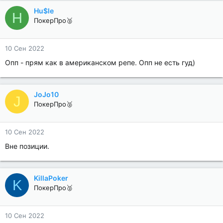
Hu$le
H
ПокерПро🥈
10 Сен 2022
Опп - прям как в американском репе. Опп не есть гуд)
JoJo10
J
ПокерПро🥈
10 Сен 2022
Вне позиции.
KillaPoker
K
ПокерПро🥈
10 Сен 2022