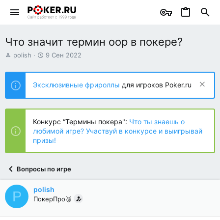
Что значит термин oop в покере?
А
Д
polish
9 Сен 2022
в
а
т
т
о
а
Эксклюзивные фрироллы
для игроков Poker.ru
р
н
т
а
е
ч
м
а
Конкурс “Термины покера":
Что ты знаешь о
ы
л
любимой игре? Участвуй в конкурсе и выигрывай
а
призы!
Вопросы по игре
polish
P
ПокерПро🥉