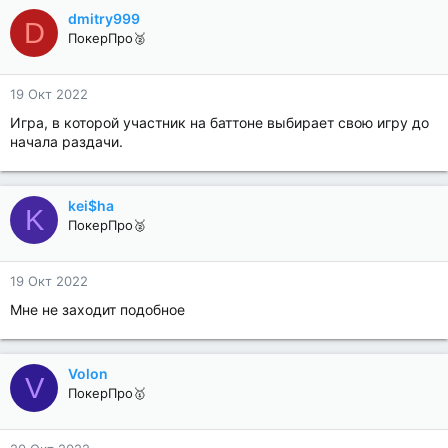
dmitry999
D
ПокерПро🥈
19 Окт 2022
Игра, в которой участник на баттоне выбирает свою игру до
начала раздачи.
kei$ha
K
ПокерПро🥈
19 Окт 2022
Мне не заходит подобное
Volon
V
ПокерПро🥇