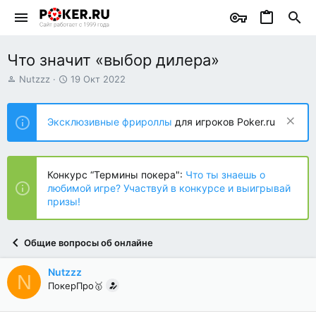
Что значит «выбор дилера»
А
Д
Nutzzz
19 Окт 2022
в
а
т
т
о
а
Эксклюзивные фрироллы
для игроков Poker.ru
р
н
т
а
е
ч
м
а
Конкурс “Термины покера":
Что ты знаешь о
ы
л
любимой игре? Участвуй в конкурсе и выигрывай
а
призы!
Общие вопросы об онлайне
Nutzzz
N
ПокерПро🥇