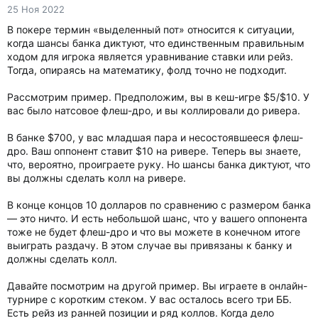
25 Ноя 2022
В покере термин «выделенный пот» относится к ситуации,
когда шансы банка диктуют, что единственным правильным
ходом для игрока является уравнивание ставки или рейз.
Тогда, опираясь на математику, фолд точно не подходит.
Рассмотрим пример. Предположим, вы в кеш-игре $5/$10. У
вас было натсовое флеш-дро, и вы коллировали до ривера.
В банке $700, у вас младшая пара и несостоявшееся флеш-
дро. Ваш оппонент ставит $10 на ривере. Теперь вы знаете,
что, вероятно, проиграете руку. Но шансы банка диктуют, что
вы должны сделать колл на ривере.
В конце концов 10 долларов по сравнению с размером банка
— это ничто. И есть небольшой шанс, что у вашего оппонента
тоже не будет флеш-дро и что вы можете в конечном итоге
выиграть раздачу. В этом случае вы привязаны к банку и
должны сделать колл.
Давайте посмотрим на другой пример. Вы играете в онлайн-
турнире с коротким стеком. У вас осталось всего три ББ.
Есть рейз из ранней позиции и ряд коллов. Когда дело