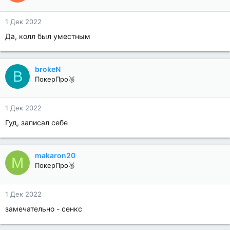
1 Дек 2022
Да, колл был уместным
brokeN
B
ПокерПро🥉
1 Дек 2022
Гуд, записал себе
makaron20
M
ПокерПро🥈
1 Дек 2022
замечательно - сенкс