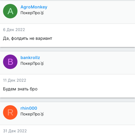
AgroMonkey
A
ПокерПро🥈
6 Дек 2022
Да, фолдить не вариант
bankrollz
B
ПокерПро🥈
11 Дек 2022
Будем знать бро
rhin000
R
ПокерПро🥉
31 Дек 2022