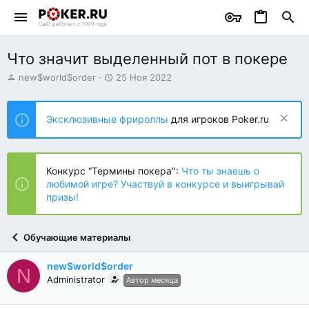
Что значит выделенный пот в покере
А
Д
new$world$order
25 Ноя 2022
в
а
т
т
о
а
Эксклюзивные фрироллы
для игроков Poker.ru
р
н
т
а
е
ч
м
а
Конкурс “Термины покера":
Что ты знаешь о
ы
л
любимой игре? Участвуй в конкурсе и выигрывай
а
призы!
Обучающие материалы
new$world$order
N
Administrator
Автор месяца