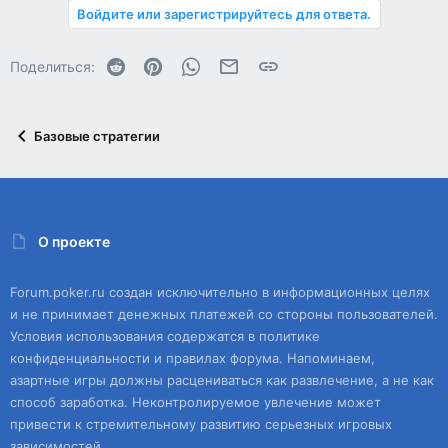
Войдите или зарегистрируйтесь для ответа.
Reddit
Pinterest
WhatsApp
Электронная почта
Ссылка
Поделиться:
Базовые стратегии
О проекте
Forum.poker.ru создан исключительно в информационных целях
и не принимает денежных платежей со стороны пользователей.
Условия использования содержатся в политике
конфиденциальности и правилах форума. Напоминаем,
азартные игры должны расцениваться как развлечение, а не как
способ заработка. Неконтролируемое увлечение может
привести к стремительному развитию серьезных игровых
зависимостей.