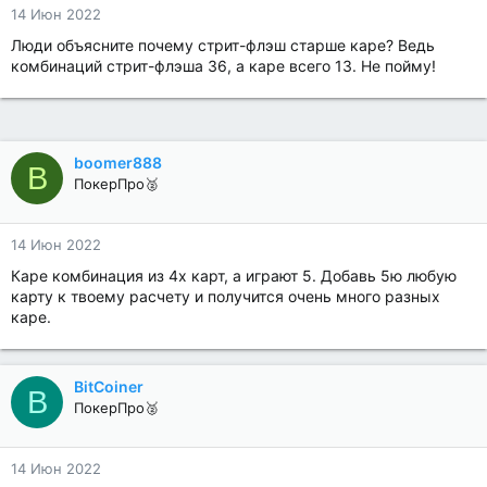
14 Июн 2022
Люди объясните почему стрит-флэш старше каре? Ведь
комбинаций стрит-флэша 36, а каре всего 13. Не пойму!
boomer888
B
ПокерПро🥈
14 Июн 2022
Каре комбинация из 4х карт, а играют 5. Добавь 5ю любую
карту к твоему расчету и получится очень много разных
каре.
BitCoiner
B
ПокерПро🥈
14 Июн 2022