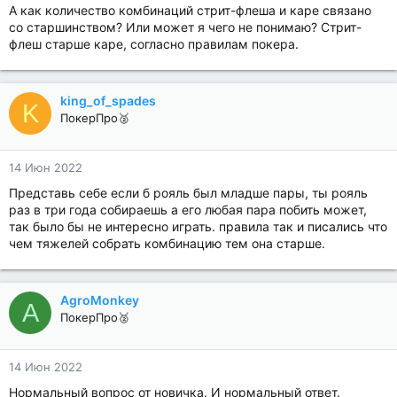
А как количество комбинаций стрит-флеша и каре связано
со старшинством? Или может я чего не понимаю? Стрит-
флеш старше каре, согласно правилам покера.
king_of_spades
K
ПокерПро🥈
14 Июн 2022
Представь себе если б рояль был младше пары, ты рояль
раз в три года собираешь а его любая пара побить может,
так было бы не интересно играть. правила так и писались что
чем тяжелей собрать комбинацию тем она старше.
AgroMonkey
A
ПокерПро🥈
14 Июн 2022
Нормальный вопрос от новичка. И нормальный ответ.