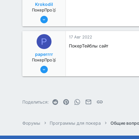
Krokodil
ПокерПро🥇
25 Июл 2022
416
2
17 Авг 2022
P
ПокерТейблы сайт
paperrrr
ПокерПро🥈
8 Июн 2022
258
4
Reddit
Pinterest
WhatsApp
Электронная почта
Ссылка
Поделиться:
Форумы
Программы для покера
Общие вопро