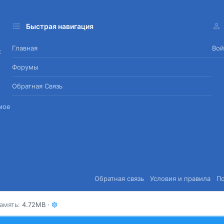
Быстрая навигация
Главная
Вой
х
Форумы
Обратная Связь
мое
Обратная связь
Условия и правила
П
амять
4.72MB