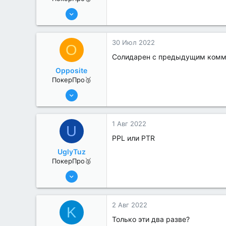
8 Июн 2022
364
1
30 Июл 2022
O
Солидарен с предыдущим комм
Opposite
ПокерПро🥉
25 Июл 2022
205
2
1 Авг 2022
U
PPL или PTR
UglyTuz
ПокерПро🥈
13 Июн 2022
376
4
2 Авг 2022
K
Только эти два разве?