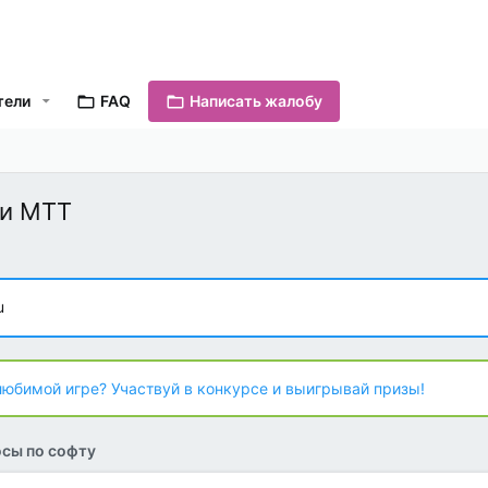
тели
FAQ
Написать жалобу
ки МТТ
u
любимой игре? Участвуй в конкурсе и выигрывай призы!
сы по софту