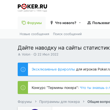
Форумы
Что нового?
Пользова
Новые сообщения
Поиск сообщений
Дайте наводку на сайты статисти
А
Д
Volon
22 Июл 2022
в
а
т
т
о
а
Эксклюзивные фрироллы
для игроков Poker.r
р
н
т
а
е
ч
м
а
Конкурс “Термины покера":
Что ты знаешь о 
ы
л
а
Форумы
Программы для покера
Общие вопро