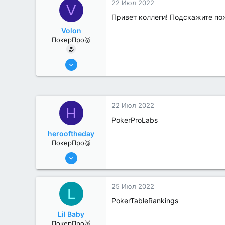
22 Июл 2022
V
Привет коллеги! Подскажите пож
Volon
ПокерПро🥇
13 Июн 2022
415
0
22 Июл 2022
H
PokerProLabs
herooftheday
ПокерПро🥈
6 Июн 2022
331
1
25 Июл 2022
L
PokerTableRankings
Lil Baby
ПокерПро🥈