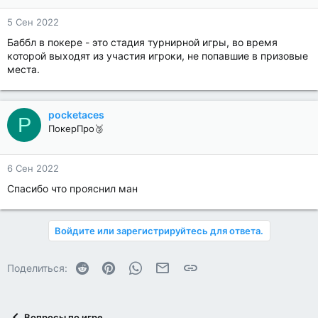
5 Сен 2022
Баббл в покере - это стадия турнирной игры, во время
которой выходят из участия игроки, не попавшие в призовые
места.
pocketaces
P
ПокерПро🥈
6 Сен 2022
Спасибо что прояснил ман
Войдите или зарегистрируйтесь для ответа.
Reddit
Pinterest
WhatsApp
Электронная почта
Ссылка
Поделиться:
Вопросы по игре