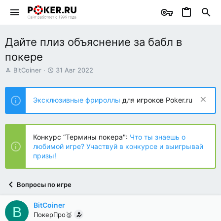
Дайте плиз объяснение за бабл в
покере
А
Д
BitCoiner
31 Авг 2022
в
а
т
т
о
а
Эксклюзивные фрироллы
для игроков Poker.ru
р
н
т
а
е
ч
м
а
Конкурс “Термины покера":
Что ты знаешь о
ы
л
любимой игре? Участвуй в конкурсе и выигрывай
а
призы!
Вопросы по игре
BitCoiner
B
ПокерПро🥈