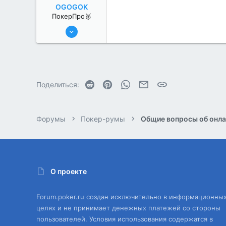
OGOGOK
ПокерПро🥈
11 Авг 2022
251
1
Reddit
Pinterest
WhatsApp
Электронная почта
Ссылка
Поделиться:
Форумы
Покер-румы
Общие вопросы об онла
О проекте
Forum.poker.ru создан исключительно в информационны
целях и не принимает денежных платежей со стороны
пользователей. Условия использования содержатся в