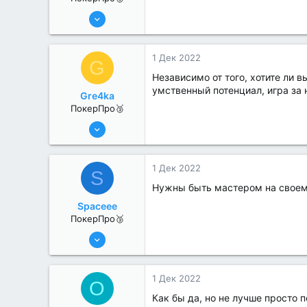
11 Авг 2022
239
0
1 Дек 2022
G
Независимо от того, хотите ли 
умственный потенциал, игра за
Gre4ka
ПокерПро🥉
11 Авг 2022
241
0
1 Дек 2022
S
Нужны быть мастером на своем
Spaceee
ПокерПро🥉
11 Авг 2022
239
1
1 Дек 2022
O
Как бы да, но не лучше просто 