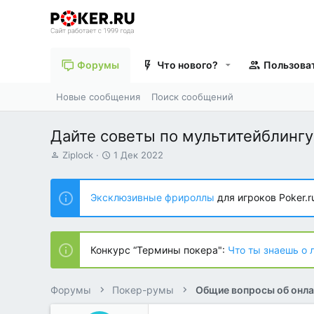
Форумы
Что нового?
Пользова
Новые сообщения
Поиск сообщений
Дайте советы по мультитейблингу
А
Д
Ziplock
1 Дек 2022
в
а
т
т
о
а
Эксклюзивные фрироллы
для игроков Poker.r
р
н
т
а
е
ч
м
а
Конкурс “Термины покера":
Что ты знаешь о 
ы
л
а
Форумы
Покер-румы
Общие вопросы об онла