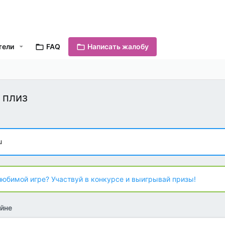
тели
FAQ
Написать жалобу
 плиз
u
любимой игре? Участвуй в конкурсе и выигрывай призы!
йне