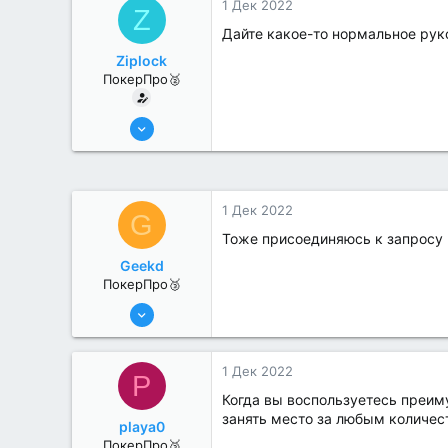
1 Дек 2022
Z
Дайте какое-то нормальное руко
Ziplock
ПокерПро🥈
13 Июн 2022
354
0
1 Дек 2022
G
Тоже присоединяюсь к запросу
Geekd
ПокерПро🥉
11 Авг 2022
247
0
1 Дек 2022
P
Когда вы воспользуетесь преи
занять место за любым количес
playa0
ПокерПро🥉