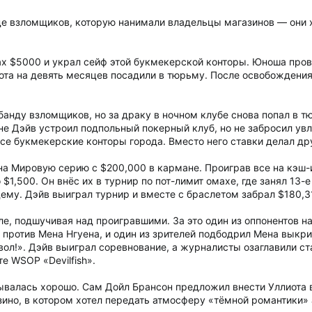
нде взломщиков, которую нанимали владельцы магазинов — они
х $5000 и украл сейф этой букмекерской конторы. Юноша провё
ота на девять месяцев посадили в тюрьму. После освобождения
 банду взломщиков, но за драку в ночном клубе снова попал в 
не Дэйв устроил подпольный покерный клуб, но не забросил увл
все букмекерские конторы города. Вместо него ставки делал др
на Мировую серию с $200,000 в кармане. Проиграв все на кэш-и
о $1,500. Он внёс их в турнир по пот-лимит омахе, где занял 13
ему. Дэйв выиграл турнир и вместе с браслетом забрал $180,3
ле, подшучивая над проигравшими. За это один из оппонентов на
ротив Мена Нгуена, и один из зрителей подбодрил Мена выкрик
вол!». Дэйв выиграл соревнование, а журналисты озаглавили с
е WSOP «Devilfish».
алась хорошо. Сам Дойл Брансон предложил внести Уллиота в З
зино, в котором хотел передать атмосферу «тёмной романтики» 