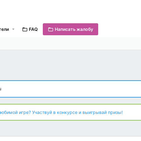
тели
FAQ
Написать жалобу
u
любимой игре? Участвуй в конкурсе и выигрывай призы!