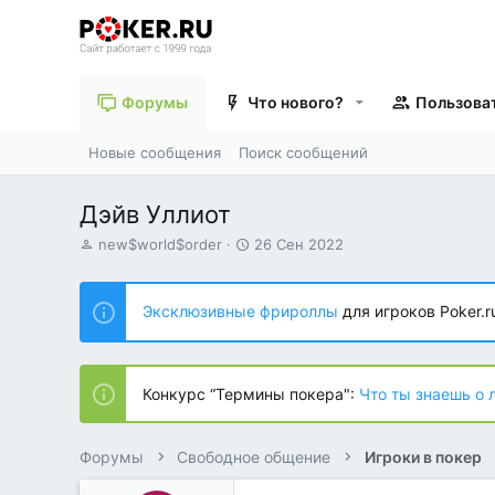
Форумы
Что нового?
Пользова
Новые сообщения
Поиск сообщений
Дэйв Уллиот
А
Д
new$world$order
26 Сен 2022
в
а
т
т
о
а
Эксклюзивные фрироллы
для игроков Poker.r
р
н
т
а
е
ч
м
а
Конкурс “Термины покера":
Что ты знаешь о 
ы
л
а
Форумы
Свободное общение
Игроки в покер