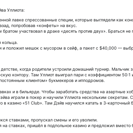
ва Уллиота:
енной лавке спрессованные специи, которые выглядели как конф
азад, попробовав «конфеты» на вкус.
 братом участвовал в драке «десять против двух». Браться не 
я кольца.
и положил мешок с мусором в сейф, а пакет с $40,000 — выбр
 детстве, когда родители устроили домашний турнир. Мальчик з
ерскую контору. Там Уллиот выиграл пари с коэффициентом 50:
 «постоянным клиентом» букмекеров и ипподромов.
авках и в бильярде. Чтобы заработать средства на азартные хоб
эйва играли в покер и научили Уллиота нескольким секретам. С
о в казино «51 Club». Там Дэйв научился катать в 3-карточный
кся ставками, пропускал смены и его уволили.
ся на ставках, пришёл в подпольное казино и предложил вместо 