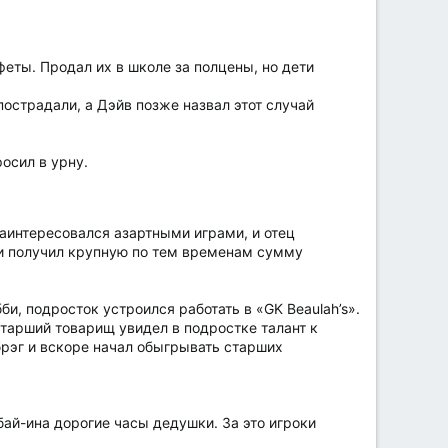
еты. Продал их в школе за полцены, но дети
пострадали, а Дэйв позже назвал этот случай
осил в урну.
аинтересовался азартными играми, и отец
1 и получил крупную по тем временам сумму
би, подросток устроился работать в «GK Beaulah’s».
тарший товарищ увидел в подростке талант к
 брэг и вскоре начал обыгрывать старших
бай-ина дорогие часы дедушки. За это игроки