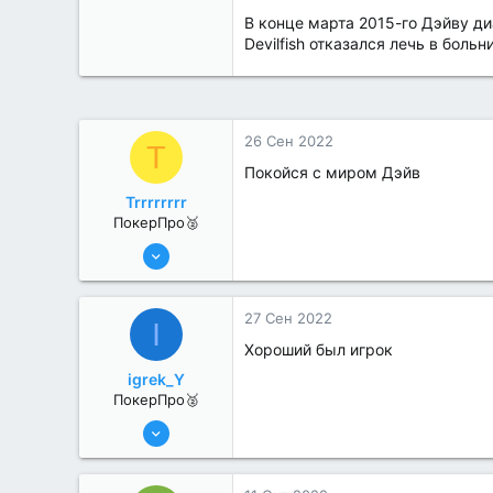
В конце марта 2015-го Дэйву ди
Devilfish отказался лечь в боль
26 Сен 2022
T
Покойся с миром Дэйв
Trrrrrrrr
ПокерПро🥈
25 Июл 2022
386
1
27 Сен 2022
I
Хороший был игрок
igrek_Y
ПокерПро🥈
6 Июн 2022
352
2