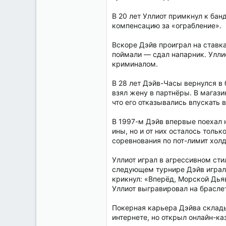
В 20 лет Уллиот примкнул к ба
компенсацию за «ограбление».
Вскоре Дэйв проиграл на ставка
поймали — сдал напарник. Улли
криминалом.
В 28 лет Дэйв-Часы вернулся в
взял жену в партнёры. В магази
что его отказывались впускать 
В 1997-м Дэйв впервые поехал 
ины, но и от них осталось тольк
соревнования по пот-лимит холд
Уллиот играл в агрессивном сти
следующем турнире Дэйв играл п
крикнул: «Вперёд, Морской Дья
Уллиот выгравировал на браслет
Покерная карьера Дэйва складыв
интернете, но открыл онлайн-ка