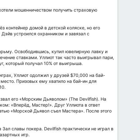
 хотели мошенничеством получить страховую
з контейнер домой в детской коляске, но его
 Дэйв устроился охранником и завязал с
тюрьму. Освободившись, купил ювелирную лавку и
ечение ставками. Уллиот так часто выигрывал пари,
уг, который получал 10% от выигрыша.
грах, Уллиот одолжил у друзей $70,000 на бай-
-е место. Призовых ему хватило на бай-ин для
10.
звал его «Морским Дьяволом» (The Devilfish). На
ом: «Вперёд, Мастер!». Друг Уллиота в ответ
татью «Морской Дьявол съел Мастера». После этого
ал славы покера. Devilfish практически не играл в
азартных игр.