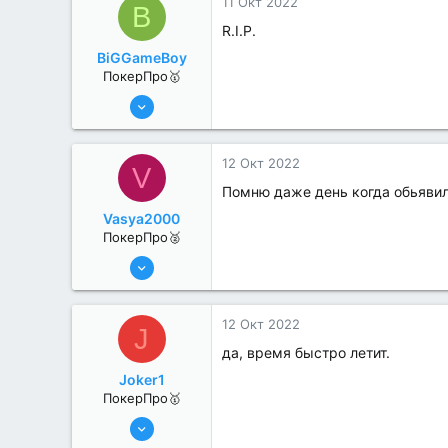
11 Окт 2022
B
R.I.P.
BiGGameBoy
ПокерПро🥇
6 Июн 2022
439
6
12 Окт 2022
V
Помню даже день когда обьявили
Vasya2000
ПокерПро🥈
8 Июн 2022
293
1
12 Окт 2022
J
да, время быстро летит.
Joker1
ПокерПро🥇
8 Июн 2022
455