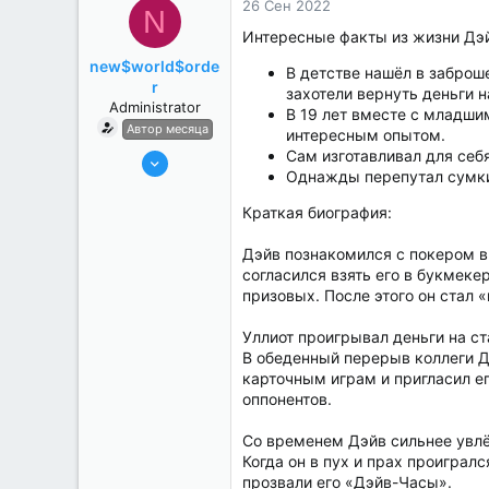
26 Сен 2022
N
Интересные факты из жизни Дэй
new$world$orde
В детстве нашёл в заброш
r
захотели вернуть деньги н
Administrator
В 19 лет вместе с младшим
Автор месяца
интересным опытом.
27 Май 2022
Сам изготавливал для себ
Однажды перепутал сумки 
3,039
184
Краткая биография:
Дэйв познакомился с покером в
согласился взять его в букмек
призовых. После этого он стал
Уллиот проигрывал деньги на ст
В обеденный перерыв коллеги Д
карточным играм и пригласил ег
оппонентов.
Со временем Дэйв сильнее увлё
Когда он в пух и прах проиграл
прозвали его «Дэйв-Часы».