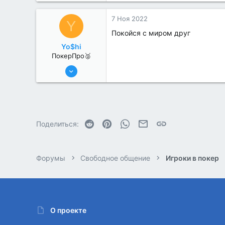
1
7 Ноя 2022
Y
Покойся с миром друг
Yo$hi
ПокерПро🥈
25 Июл 2022
371
0
Reddit
Pinterest
WhatsApp
Электронная почта
Ссылка
Поделиться:
Форумы
Свободное общение
Игроки в покер
О проекте