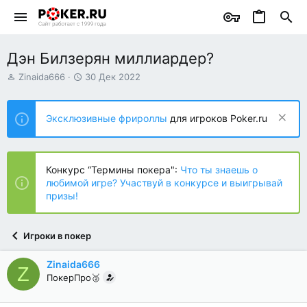
Дэн Билзерян миллиардер?
А
Д
Zinaida666
30 Дек 2022
в
а
т
т
о
а
Эксклюзивные фрироллы
для игроков Poker.ru
р
н
т
а
е
ч
м
а
Конкурс “Термины покера":
Что ты знаешь о
ы
л
любимой игре? Участвуй в конкурсе и выигрывай
а
призы!
Игроки в покер
Zinaida666
Z
ПокерПро🥈