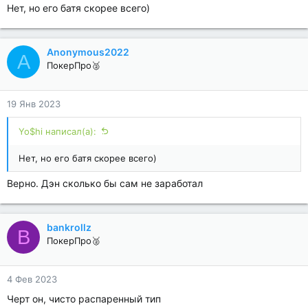
Нет, но его батя скорее всего)
Anonymous2022
A
ПокерПро🥈
19 Янв 2023
Yo$hi написал(а):
Нет, но его батя скорее всего)
Верно. Дэн сколько бы сам не заработал
bankrollz
B
ПокерПро🥈
4 Фев 2023
Черт он, чисто распаренный тип