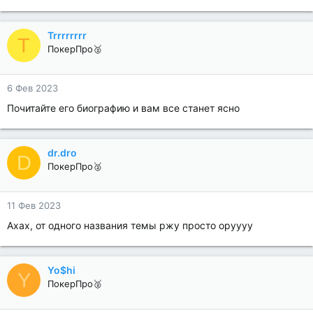
Trrrrrrrr
T
ПокерПро🥈
6 Фев 2023
Почитайте его биографию и вам все станет ясно
dr.dro
D
ПокерПро🥈
11 Фев 2023
Ахах, от одного названия темы ржу просто оруууу
Yo$hi
Y
ПокерПро🥈