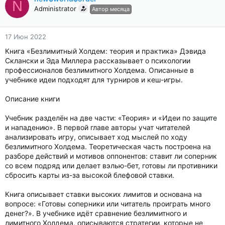
N
Administrator
Автор месяца
17 Июн 2022
Книга «Безлимитный Холдем: теория и практика» Дэвида
Склански и Эда Миллера рассказывает о психологии
профессионалов безлимитного Холдема. Описанные в
учебнике идеи подходят для турниров и кеш-игры.
Описание книги
Учебник разделён на две части: «Теория» и «Идеи по защите
и нападению». В первой главе авторы учат читателей
анализировать игру, описывает ход мыслей по ходу
безлимитного Холдема. Теоретическая часть построена на
разборе действий и мотивов оппонентов: ставит ли соперник
со всем подряд или делает вэлью-бет, готовы ли противники
сбросить карты из-за высокой блефовой ставки.
Книга описывает ставки высоких лимитов и основана на
вопросе: «Готовы соперники или читатель проиграть много
денег?». В учебнике идёт сравнение безлимитного и
лимитного Холдема, описываются стратегии, которые не