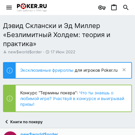
Дэвид Склански и Эд Миллер
«Безлимитный Холдем: теория и
практика»
А
Д
new$world$order
17 Июн 2022
в
а
т
т
о
а
Эксклюзивные фрироллы
для игроков Poker.ru
р
н
т
а
е
ч
м
а
Конкурс “Термины покера":
Что ты знаешь о
ы
л
любимой игре? Участвуй в конкурсе и выигрывай
а
призы!
Книги по покеру
new$world$order