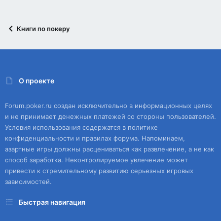
Книги по покеру
О проекте
Forum.poker.ru создан исключительно в информационных целях
и не принимает денежных платежей со стороны пользователей.
Условия использования содержатся в политике
конфиденциальности и правилах форума. Напоминаем,
азартные игры должны расцениваться как развлечение, а не как
способ заработка. Неконтролируемое увлечение может
привести к стремительному развитию серьезных игровых
зависимостей.
Быстрая навигация