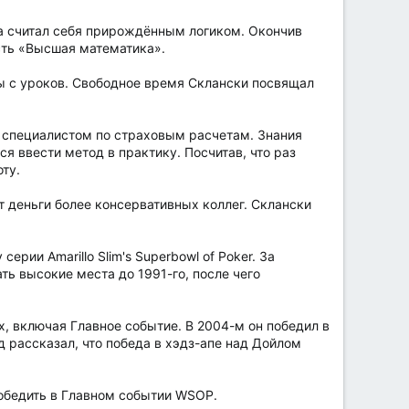
а считал себя прирождённым логиком. Окончив
сть «Высшая математика».
ры с уроков. Свободное время Склански посвящал
 специалистом по страховым расчетам. Знания
я ввести метод в практику. Посчитав, что раз
ту.
 деньги более консервативных коллег. Склански
рии Amarillo Slim's Superbowl of Poker. За
ь высокие места до 1991-го, после чего
х, включая Главное событие. В 2004-м он победил в
д рассказал, что победа в хэдз-апе над Дойлом
победить в Главном событии WSOP.