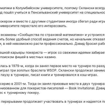
матики в Колумбийском университете, поэтому Склански всегд
 пошёл учиться в Пенсильванский университет на специально
покером и вместе с другими студентами иногда сбегал ради иг
университете перестало его интересовать.
 экзамены «Сообщества по страховой математике» и устроился
ть более удобный способ ведения счетов, но начальник отказалс
, в ней невозможно расти профессионально. Дэвид бросил рабо
ешной карьеры покериста — игрок со свежими идеями забирает
 поиском фишей в местных казино.
сь в 1979-м, когда он занял первое место на турнире по раззу се
играл три золотых браслета WSOP. Склански продолжал занимат
паузу в турнирах, писал книги и тренировался в кэш-играх.
ерию в 2001-м. Тогда он занял призовые места в двух турнира
изованном для покеристов-писателей — Book Invitational. Дэви
ес к турнирному покеру.
и перерывами продолжает участвовать в турнирах и надеется 