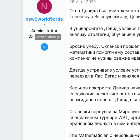
26 Июл 2022
N
Отец Дэвида был учителем мате
Тэнекскую Высшую школу, Дэвид
new$world$orde
r
В университете Дэвид увлёкся 
Administrator
анализу стратегии, обучение в 
Автор месяца
27 Май 2022
Бросив учёбу, Склански прошёл
математики помогли ему состави
3,039
компании не нужны свежие идеи
184
Дэвида устраивало условие усп
переехал в Лас-Вегас и занялся
Карьера покериста Дэвида начала
следующие несколько лет он вы
неожиданно пропал. Дэвид взял 
Склански вернулся на Мировую с
специальном турнире WPT, орган
Брансоном вернула в нём интер
The Mathematician с небольшим