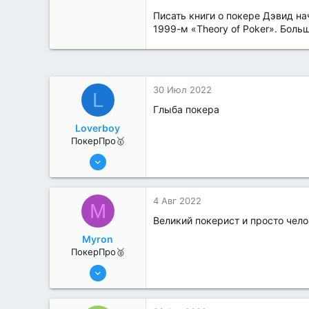
Писать книги о покере Дэвид на
1999-м «Theory of Poker». Бол
30 Июл 2022
L
Глыба покера
Loverboy
ПокерПро🥇
8 Июн 2022
445
1
4 Авг 2022
M
Великий покерист и просто чел
Myron
ПокерПро🥈
8 Июн 2022
331
3