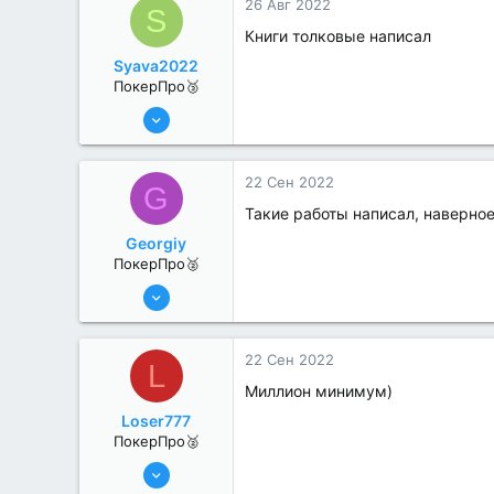
26 Авг 2022
S
Книги толковые написал
Syava2022
ПокерПро🥉
17 Авг 2022
195
2
22 Сен 2022
G
Такие работы написал, наверно
Georgiy
ПокерПро🥈
13 Июн 2022
345
1
22 Сен 2022
L
Миллион минимум)
Loser777
ПокерПро🥈
13 Июн 2022