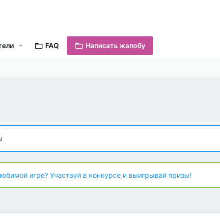
тели
FAQ
Написать жалобу
u
любимой игре? Участвуй в конкурсе и выигрывай призы!