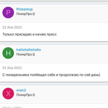
Pickemup
P
ПокерПро🥉
22 Янв 2023
Только приседаю и качаю пресс
hellohellohello
H
ПокерПро🥈
25 Янв 2023
C понедельника пообещал себе и продолжаю по сей день)
xren2
X
ПокерПро🥉