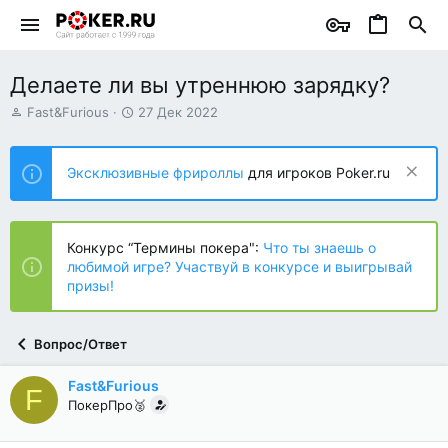
Делаете ли вы утреннюю зарядку?
А
Д
Fast&Furious
27 Дек 2022
в
а
т
т
о
а
Эксклюзивные фрироллы
для игроков Poker.ru
р
н
т
а
е
ч
м
а
Конкурс “Термины покера":
Что ты знаешь о
ы
л
любимой игре? Участвуй в конкурсе и выигрывай
а
призы!
Вопрос/Ответ
Fast&Furious
F
ПокерПро🥈