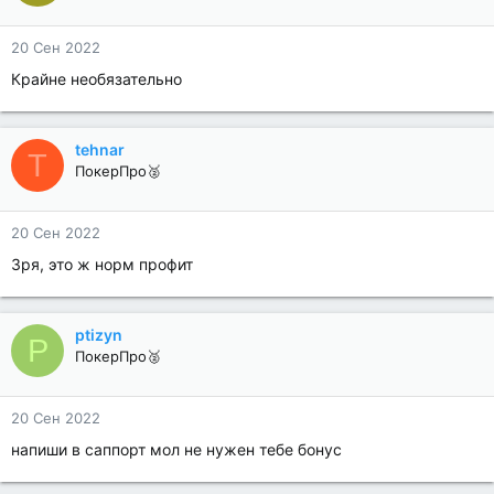
20 Сен 2022
Крайне необязательно
tehnar
T
ПокерПро🥈
20 Сен 2022
Зря, это ж норм профит
ptizyn
P
ПокерПро🥈
20 Сен 2022
напиши в саппорт мол не нужен тебе бонус