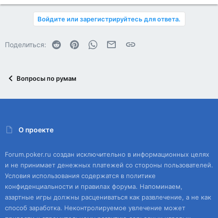
Войдите или зарегистрируйтесь для ответа.
Reddit
Pinterest
WhatsApp
Электронная почта
Ссылка
Поделиться:
Вопросы по румам
О проекте
Forum.poker.ru создан исключительно в информационных целях
и не принимает денежных платежей со стороны пользователей.
Условия использования содержатся в политике
конфиденциальности и правилах форума. Напоминаем,
азартные игры должны расцениваться как развлечение, а не как
способ заработка. Неконтролируемое увлечение может