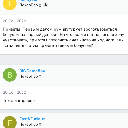
I
ПокерПро🥈
20 Сен 2022
Приветы! Первым делом рум агитирует воспользоваться
бонусом за первый депозит. Но что если я вот не сильно хочу
участвовать, при этом пополнить счет чисто на ход ноги. Как
тогда быть с этим приветственным бонусом?
BiGGameBoy
B
ПокерПро🥇
20 Сен 2022
Тоже интересно
Fast&Furious
F
ПокерПро🥈